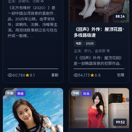
主演：
梁朝伟、沈腾 等
《北方有棵树（2020）》是
一部中国台湾背景的喜剧作
88:14
品，2025年公映，由李安执
导，梁朝伟、沈腾、汤唯等主
《回声》外传：屋顶花园 ·
演。用双线叙事把过去与现在
多线路极速
拧成一股绳，...
电影
2025
主演：
廖凡、金高银 等
《《回声》外传：屋顶花园》
是一部韩国背景的犯罪作品，
2025年公映，由程耳执导，
廖凡、金高银、段奕宏等主
60,786
8.1
54,173
6.8
喜剧
犯罪
演。用双线叙事把过去与现在
拧成一股绳，爱...
中国
中国
完结
杜比
99:52