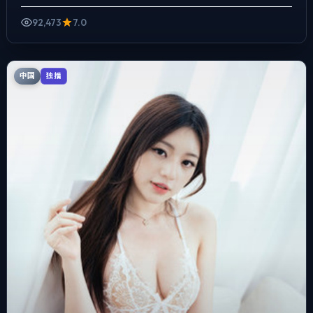
架里埋入作者式旁白与留白，爱情线并不喧宾夺主，...
92,473
7.0
中国
独播