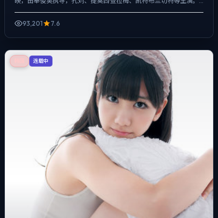
映，由奉俊昊执导，孔刘、提莫西·查拉梅、凯特·布兰切特等主演。
影像偏纪实质感，手持与固定机位交替出现，...
93,201
7.6
韩国
连载中