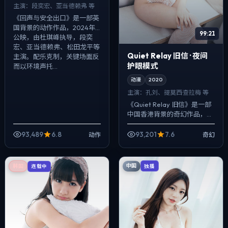
主演：
段奕宏、亚当·德赖弗 等
《回声与安全出口》是一部英
国背景的动作作品，2024年
99:21
公映，由杜琪峰执导，段奕
宏、亚当·德赖弗、松田龙平等
Quiet Relay 旧信 · 夜间
主演。配乐克制，关键场面反
护眼模式
而以环境声托...
动漫
2020
主演：
孔刘、提莫西·查拉梅 等
《Quiet Relay 旧信》是一部
中国香港背景的奇幻作品，
2020年公映，由奉俊昊执
导，孔刘、提莫西·查拉梅、凯
93,489
6.8
93,201
7.6
动作
奇幻
特·布兰切特等主演。影像偏
纪...
中国
韩国
独播
连载中