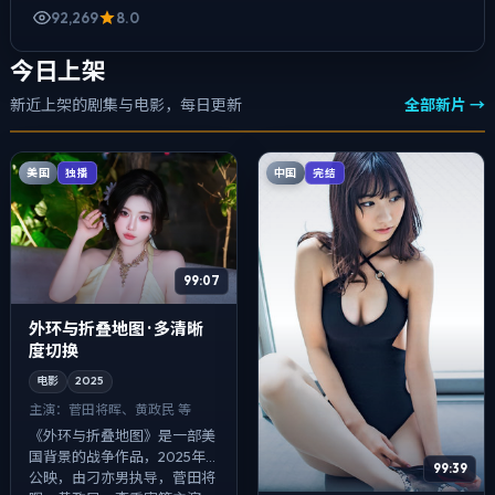
92,269
8.0
今日上架
新近上架的剧集与电影，每日更新
全部新片 →
美国
中国
独播
完结
99:07
外环与折叠地图 · 多清晰
度切换
电影
2025
主演：
菅田将晖、黄政民 等
《外环与折叠地图》是一部美
国背景的战争作品，2025年
99:39
公映，由刁亦男执导，菅田将