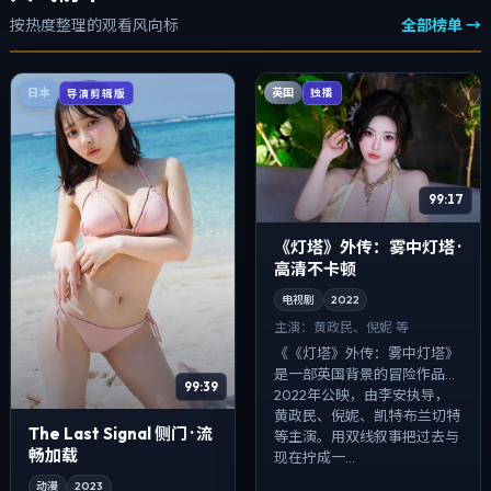
按热度整理的观看风向标
全部榜单 →
英国
日本
独播
导演剪辑版
99:17
《灯塔》外传：雾中灯塔 ·
高清不卡顿
电视剧
2022
主演：
黄政民、倪妮 等
《《灯塔》外传：雾中灯塔》
是一部英国背景的冒险作品，
99:39
2022年公映，由李安执导，
黄政民、倪妮、凯特·布兰切特
The Last Signal 侧门 · 流
等主演。用双线叙事把过去与
畅加载
现在拧成一...
动漫
2023