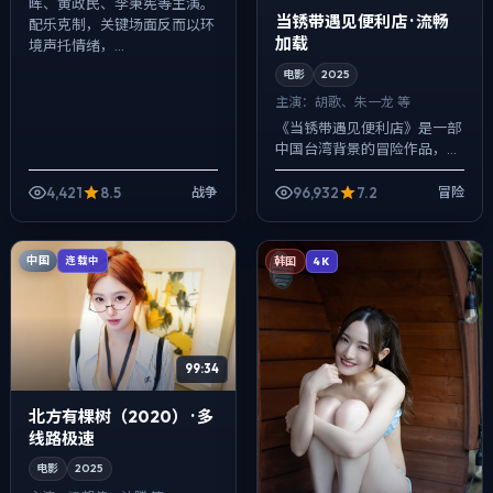
晖、黄政民、李秉宪等主演。
当锈带遇见便利店 · 流畅
配乐克制，关键场面反而以环
加载
境声托情绪，...
电影
2025
主演：
胡歌、朱一龙 等
《当锈带遇见便利店》是一部
中国台湾背景的冒险作品，
2025年公映，由丹尼斯·维伦
纽瓦执导，胡歌、朱一龙、长
4,421
8.5
96,932
7.2
战争
冒险
泽雅美等主演。以冷峻镜头对
准普通人的抉...
中国
连载中
韩国
4K
99:34
北方有棵树（2020） · 多
线路极速
电影
2025