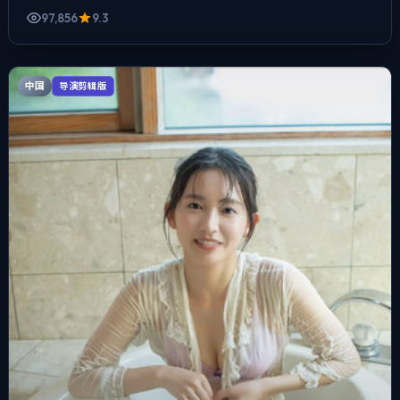
97,856
9.3
中国
导演剪辑版