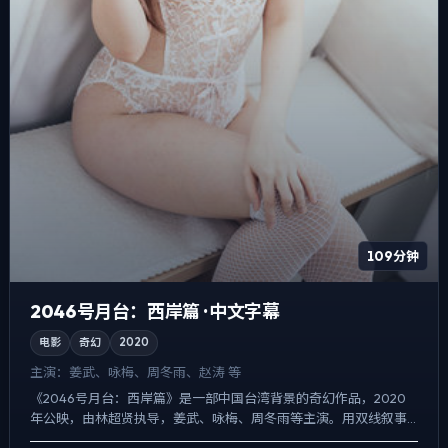
109分钟
2046号月台：西岸篇 · 中文字幕
电影
奇幻
2020
主演：
姜武、咏梅、周冬雨、赵涛 等
《2046号月台：西岸篇》是一部中国台湾背景的奇幻作品，2020
年公映，由林超贤执导，姜武、咏梅、周冬雨等主演。用双线叙事
把过去与现在拧成一股绳，动作戏服务于叙事节点，每场打斗...