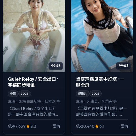
99:46
99:03
Quiet Relay / 安全出口 ·
当雾声遇见雾中灯塔 · 一
字幕同步精准
键全屏
电影
2025
纪录片
2025
主演：
凯特·布兰切特、任素汐 等
主演：
宋康昊、李秉宪 等
《Quiet Relay / 安全出口》
《当雾声遇见雾中灯塔》是一
是一部中国台湾背景的爱情作
部美国背景的爱情作品，
品，2025年公映，由魏德圣
2025年公映，由许鞍华执
执导，凯特·布兰切特、任素
导，宋康昊、李秉宪、倪妮等
97,639
8.3
20,440
6.1
爱情
爱情
汐、雷佳音等主演。把城市...
主演。在类型片框架里埋入作