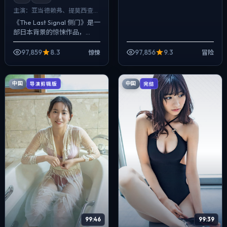
主演：
亚当·德赖弗、提莫西·查拉
梅 等
《The Last Signal 侧门》是一
部日本背景的惊悚作品，
2023年公映，由洪常秀执
导，亚当·德赖弗、提莫西·查拉
97,859
8.3
97,856
9.3
惊悚
冒险
梅、白宇等主演。把城市...
中国
中国
导演剪辑版
完结
99:46
99:39