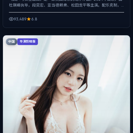
杜琪峰执导，段奕宏、亚当·德赖弗、松田龙平等主演。配乐克制，
关键场面反而以环境声托情绪，动作戏服务于叙事节点，每场...
93,489
6.8
中国
导演剪辑版