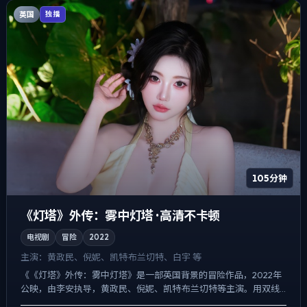
英国
独播
105分钟
《灯塔》外传：雾中灯塔 · 高清不卡顿
电视剧
冒险
2022
主演：
黄政民、倪妮、凯特·布兰切特、白宇 等
《《灯塔》外传：雾中灯塔》是一部英国背景的冒险作品，2022年
公映，由李安执导，黄政民、倪妮、凯特·布兰切特等主演。用双线
叙事把过去与现在拧成一股绳，人物在道德灰区反复试探，观...