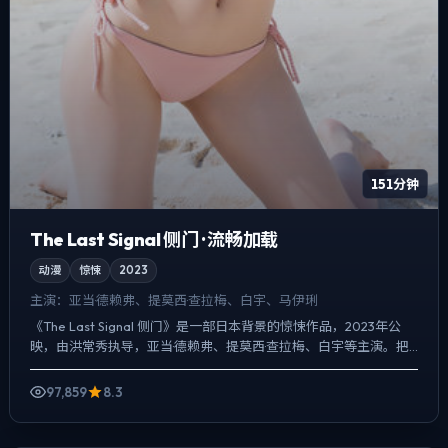
151分钟
The Last Signal 侧门 · 流畅加载
动漫
惊悚
2023
主演：
亚当·德赖弗、提莫西·查拉梅、白宇、马伊琍
《The Last Signal 侧门》是一部日本背景的惊悚作品，2023年公
映，由洪常秀执导，亚当·德赖弗、提莫西·查拉梅、白宇等主演。把
城市当作角色来写，夜景与雨声贯穿全片...
97,859
8.3