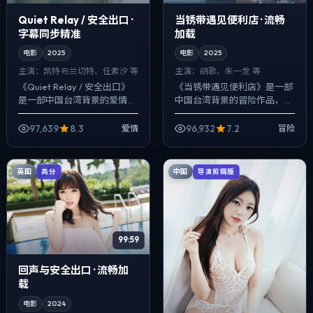
Quiet Relay / 安全出口 ·
当锈带遇见便利店 · 流畅
字幕同步精准
加载
电影
2025
电影
2025
主演：
凯特·布兰切特、任素汐 等
主演：
胡歌、朱一龙 等
《Quiet Relay / 安全出口》
《当锈带遇见便利店》是一部
是一部中国台湾背景的爱情作
中国台湾背景的冒险作品，
品，2025年公映，由魏德圣
2025年公映，由丹尼斯·维伦
执导，凯特·布兰切特、任素
纽瓦执导，胡歌、朱一龙、长
97,639
8.3
96,932
7.2
爱情
冒险
汐、雷佳音等主演。把城市...
泽雅美等主演。以冷峻镜头对
准普通人的抉...
英国
中国
高分
导演剪辑版
99:59
回声与安全出口 · 流畅加
载
电影
2024