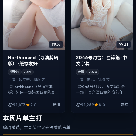
99:55
99:11
Northbound（导演剪辑
2046号月台：西岸篇 · 中
版） · 缓存友好
文字幕
纪录片
2019
电影
2020
主演：
段奕宏、胡歌 等
主演：
姜武、咏梅 等
《Northbound（导演剪辑
《2046号月台：西岸篇》是
版）》是一部韩国背景的剧情
一部中国台湾背景的奇幻作
作品，2019年公映，由魏德圣
品，2020年公映，由林超贤
执导，段奕宏、胡歌、姜武等
执导，姜武、咏梅、周冬雨等
92,473
7.0
92,269
8.0
剧情
奇幻
主演。在类型片框架里埋入作
主演。用双线叙事把过去与现
者式...
在拧成一股绳...
本周片单主打
编辑精选，本周值得优先观看的片单