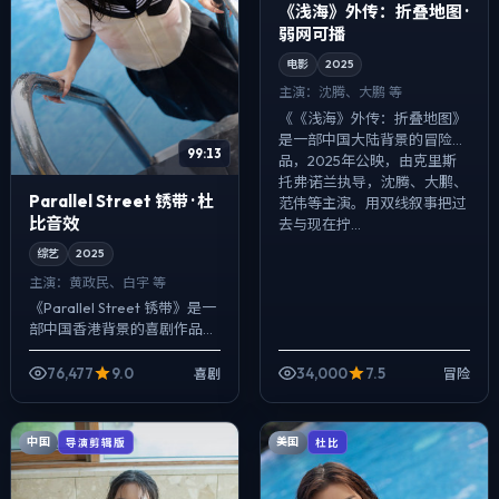
《浅海》外传：折叠地图 ·
弱网可播
电影
2025
主演：
沈腾、大鹏 等
《《浅海》外传：折叠地图》
是一部中国大陆背景的冒险作
99:13
品，2025年公映，由克里斯
托弗·诺兰执导，沈腾、大鹏、
Parallel Street 锈带 · 杜
范伟等主演。用双线叙事把过
比音效
去与现在拧...
综艺
2025
主演：
黄政民、白宇 等
《Parallel Street 锈带》是一
部中国香港背景的喜剧作品，
2025年公映，由朴赞郁执
导，黄政民、白宇、范伟等主
76,477
9.0
34,000
7.5
喜剧
冒险
演。把城市当作角色来写...
中国
美国
导演剪辑版
杜比