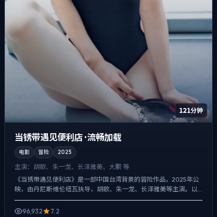
121分钟
当锈带遇见便利店 · 流畅加载
电影
冒险
2025
主演：
胡歌、朱一龙、长泽雅美、大鹏 等
《当锈带遇见便利店》是一部中国台湾背景的冒险作品，2025年公
映，由丹尼斯·维伦纽瓦执导，胡歌、朱一龙、长泽雅美等主演。以
冷峻镜头对准普通人的抉择瞬间，人物在道德灰区反复试探，...
96,932
7.2